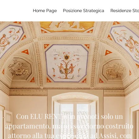
Home Page
Posizione Strategica
Residenze Sto
Con ELU RENT non prenoti solo un
appartamento, ma un soggiorno costruito
attorno alla tua esperienza ad Assisi, con